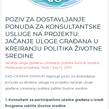
POZIV ZA DOSTAVLJANJE
PONUDA ZA KONSULTANTSKE
USLUGE NA PROJEKTU:
JAČANJE ULOGE GRAĐANA U
KREIRANJU POLITIKA ŽIVOTNE
SREDINE
Jačanje uloge građana u kreiranju politika životne sredine
,
Realizacija projekata
,
Vesti
/
July 12, 2019
EKO-CENTAR DRINUM raspisuje poziv za dostavljanje
ponuda za sledeće usluge na projektu Jačanje uloge
građana u kreiranju politika zaštite životne sredine:
1. Konsultant za participativno učešće građana u izradi
Programa zaštite životne sredine