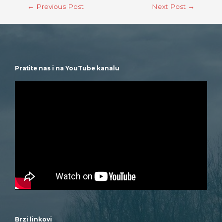
←
Previous Post
Next Post
→
Pratite nas i na YouTube kanalu
Brzi linkovi