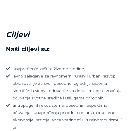
Ciljevi
Naši ciljevi su:
unapređenje zaštite životne sredine;
javno zalaganje za ravnomerni ruralni i urbani razvoj;
obrazovanje za sve i posebno izgradnja sistema
specifičnih vidova edukacije za decu i mlade o značaju
očuvanja životne sredine i uslugama prirodnih i
antropogenih ekosistema, posebnim aspektima
očuvanja i unapređenja prirodnih resursa, cirkularne
ekonomije, razvoja lanca vrednosti u ruralnom turizmu i
dr.,