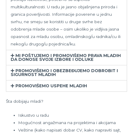
multikulturalnosti. U radu je jasno objašnjena priroda i
granica poverljivosti. Informacije poverene u jednu
svrhu, ne smeju se koristiti u druge svrhe bez
odobrenja mlade osobe – osim ukoliko je vidljiva jasna
opasnost za mladu osobu, omladinskog/u radnika/cu ili
nekog/u drugog/u pojednica/ku.
MI POŠTUJEMO I PROMOVIŠEMO PRAVA MLADIH
DA DONOSE SVOJE IZBORE I ODLUKE
PROMOVIŠEMO I OBEZBEĐUJEMO DOBROBIT I
SIGURNOST MLADIH
PROMOVIŠEMO USPEHE MLADIH
Šta dobijaju mladi?
Iskustvo u radu
Mogućnost angažmana na projektima i akcijama
Veštine (kako napisati dobar CV, kako napraviti sajt,