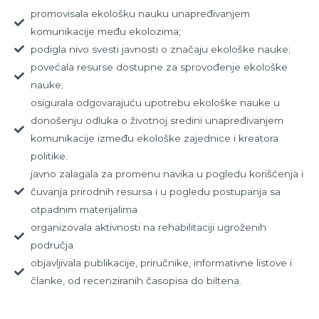
promovisala ekološku nauku unapređivanjem
komunikacije među ekolozima;
podigla nivo svesti javnosti o značaju ekološke nauke;
povećala resurse dostupne za sprovođenje ekološke
nauke;
osigurala odgovarajuću upotrebu ekološke nauke u
donošenju odluka o životnoj sredini unapređivanjem
komunikacije između ekološke zajednice i kreatora
politike.
javno zalagala za promenu navika u pogledu korišćenja i
čuvanja prirodnih resursa i u pogledu postupanja sa
otpadnim materijalima
organizovala aktivnosti na rehabilitaciji ugroženih
područja
objavljivala publikacije, priručnike, informativne listove i
članke, od recenziranih časopisa do biltena.