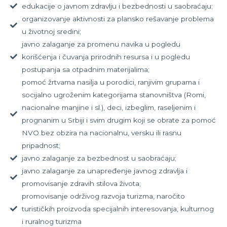
edukacije o javnom zdravlju i bezbednosti u saobraćaju;
organizovanje aktivnosti za plansko rešavanje problema
u životnoj sredini;
javno zalaganje za promenu navika u pogledu
korišćenja i čuvanja prirodnih resursa i u pogledu
postupanja sa otpadnim materijalima;
pomoć žrtvama nasilja u porodici, ranjivim grupama i
socijalno ugroženim kategorijama stanovništva (Romi,
nacionalne manjine i sl.), deci, izbeglim, raseljenim i
prognanim u Srbiji i svim drugim koji se obrate za pomoć
NVO bez obzira na nacionalnu, versku ili rasnu
pripadnost;
javno zalaganje za bezbednost u saobraćaju;
javno zalaganje za unapređenje javnog zdravlja i
promovisanje zdravih stilova života;
promovisanje održivog razvoja turizma, naročito
turističkih proizvoda specijalnih interesovanja, kulturnog
i ruralnog turizma