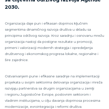
2030.
Organizacija daje pun i efikasan doprinos ključnim
segmentima dinamičnog razvoja društva u skladu sa
principima održivog razvoja. Kroz saradnju i osnovanu mrežu
organizacija nastoji da postigne rezultate u promociji,
primeni i valorizaciji modernih strategija i opredeljenja
društvenog i ekonomskog progresa lokalne, regionalne i
šire zajednice.
Ostvarivanjem pune i efikasne saradnje na implementaciji
projekata u svojim sektorima delovanja organizacija i mreža
razvijaju partnerstva sa drugim organizacijama u zemlji
i regionu Jugoistočne Evrope, poslovnim sektorom i
vladinim institucijama, u cilju davanja doprinosa procesima
modernizacije, evrointegracija i reformi društva.