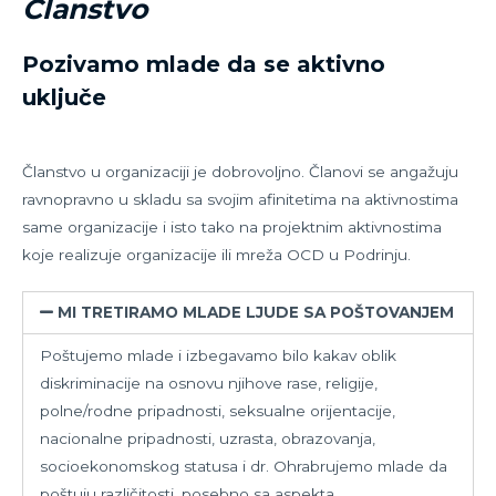
Članstvo
Pozivamo mlade da se aktivno
uključe
Članstvo u organizaciji je dobrovoljno. Članovi se angažuju
ravnopravno u skladu sa svojim afinitetima na aktivnostima
same organizacije i isto tako na projektnim aktivnostima
koje realizuje organizacije ili mreža OCD u Podrinju.
MI TRETIRAMO MLADE LJUDE SA POŠTOVANJEM
Poštujemo mlade i izbegavamo bilo kakav oblik
diskriminacije na osnovu njihove rase, religije,
polne/rodne pripadnosti, seksualne orijentacije,
nacionalne pripadnosti, uzrasta, obrazovanja,
socioekonomskog statusa i dr. Ohrabrujemo mlade da
poštuju različitosti, posebno sa aspekta