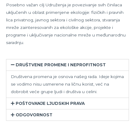
Posebno važan cilj Udruženja je povezivanje svih činilaca
uključenih u oblast primenjene ekologije: fizičkih i pravnih
lica privatnog, javnog sektora i civilnog sektora, stvaranja
mreže zainteresovanih za ekološke akcije, projekte i
programe i uključivanje nacionalne mreže u međunarodnu
saradnju.
DRUŠTVENE PROMENE I NEPROFITNOST
Društvena promena je osnova našeg rada. Ideje kojima
se vodimo nisu usmerene na ličnu korist, već na
dobrobit veće grupe ljudi i društva u celini.
POŠTOVANJE LJUDSKIH PRAVA
ODGOVORNOST