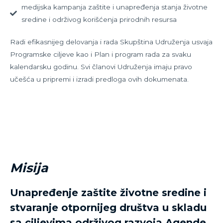
medijska kampanja zaštite i unapređenja stanja životne
sredine i održivog korišćenja prirodnih resursa
Radi efikasnijeg delovanja i rada Skupština Udruženja usvaja
Programske ciljeve kao i Plan i program rada za svaku
kalendarsku godinu. Svi članovi Udruženja imaju pravo
učešća u pripremi i izradi predloga ovih dokumenata.
Misija
Unapređenje zaštite životne sredine i
stvaranje otpornijeg društva u skladu
sa ciljevima održivog razvoja Agende