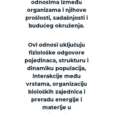
odnosima između
organizama i njihove
prošlosti, sadašnjosti i
budućeg okruženja.
Ovi odnosi uključuju
fiziološke odgovore
pojedinaca, strukturu i
dinamiku populacija,
interakcije među
vrstama, organizaciju
bioloških zajednica i
preradu energije i
materije u