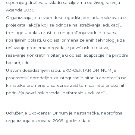
otpornijeg društva u skladu sa ciljevima održivog razvoja
Agende 2030.
Organizacija je u svom desetogodišnjem radu realizovala iz
projekata i akcija koji se odnose na istraživanja, edukaciju i
treninge u oblasti zaštite i unapređenja vodnih resursa i
riparijalnih oblasti, u oblasti primena zelenih tehnologija za
rešavanje problema degradaije površinskih tokova,
rešavanje konkretnih pitanja u oblasti adaptacije na prirodni
hazard, i dr.
U svom dosadašnjem radu, EKO-CENTAR DRINUM je
programski opredeljen za integrisanje pitanja adaptacija na
klimatske promene u sprezi sa zaštitom staništa priobalnih
područja površinskih voda i neformalnu edukaciju.
Udruženje Eko-centar Drinum je nestranačka, neprofitna
organizacija osnovana 2009. godine da bi: