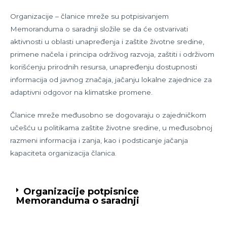
Organizacije – članice mreže su potpisivanjem
Memoranduma o saradnji složile se da će ostvarivati
aktivnosti u oblasti unapređenja i zaštite životne sredine,
primene načela i principa održivog razvoja, zaštiti i održivom
korišćenju prirodnih resursa, unapređenju dostupnosti
informacija od javnog značaja, jačanju lokalne zajednice za
adaptivni odgovor na klimatske promene.
Članice mreže međusobno se dogovaraju o zajedničkom
učešću u politikama zaštite životne sredine, u međusobnoj
razmeni informacija i zanja, kao i podsticanje jačanja
kapaciteta organizacija članica.
Organizacije potpisnice
Memoranduma o saradnji