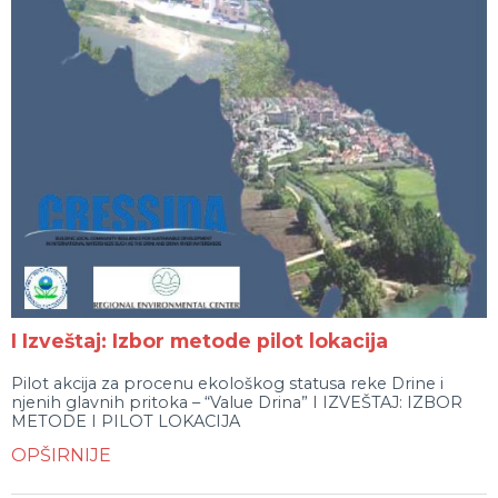
I Izveštaj: Izbor metode pilot lokacija
Pilot akcija za procenu ekološkog statusa reke Drine i
njenih glavnih pritoka – “Value Drina” I IZVEŠTAJ: IZBOR
METODE I PILOT LOKACIJA
OPŠIRNIJE