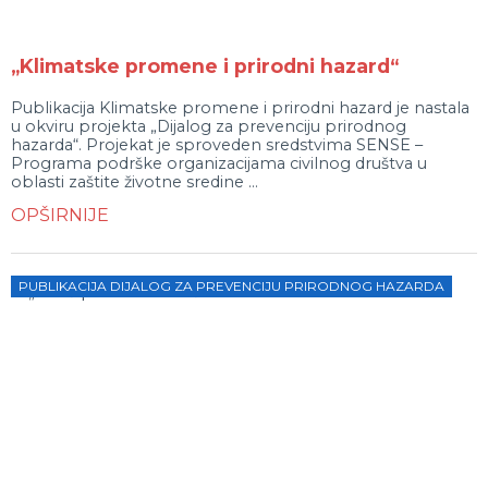
„Klimatske promene i prirodni hazard“
Publikacija Klimatske promene i prirodni hazard je nastala
u okviru projekta „Dijalog za prevenciju prirodnog
hazarda“. Projekat je sproveden sredstvima SENSE –
Programa podrške organizacijama civilnog društva u
oblasti zaštite životne sredine ...
OPŠIRNIJE
PUBLIKACIJA DIJALOG ZA PREVENCIJU PRIRODNOG HAZARDA