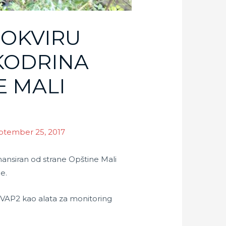
 OKVIRU
KODRINA
 MALI
ptember 25, 2017
nansiran od strane Opštine Mali
e.
 SVAP2 kao alata za monitoring