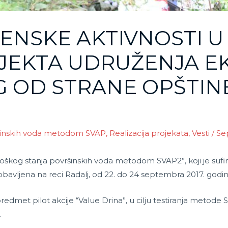
ENSKE AKTIVNOSTI U
JEKTA UDRUŽENJA E
 OD STRANE OPŠTINE
ršinskih voda metodom SVAP
,
Realizacija projekata
,
Vesti
/
Se
oškog stanja površinskih voda metodom SVAP2”, koji je sufi
 obavljena na reci Radalj, od 22. do 24 septembra 2017. godin
redmet pilot akcije “Value Drina”, u cilju testiranja metode
.