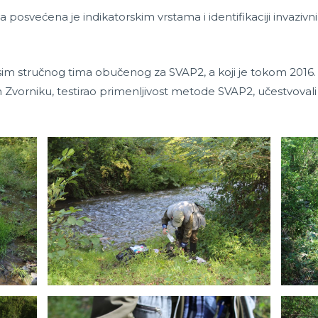
posvećena je indikatorskim vrstama i identifikaciji invazivni
m stručnog tima obučenog za SVAP2, a koji je tokom 2016.
vorniku, testirao primenljivost metode SVAP2, učestvovali su