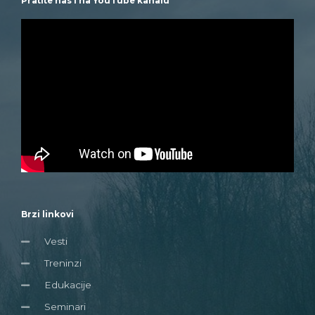
Pratite nas i na YouTube kanalu
Brzi linkovi
Vesti
Treninzi
Edukacije
Seminari