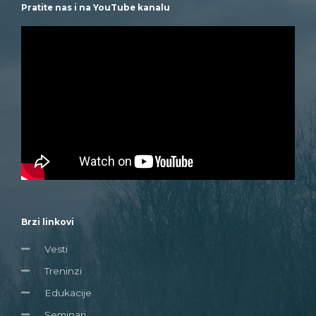
Pratite nas i na YouTube kanalu
Brzi linkovi
Vesti
Treninzi
Edukacije
Seminari