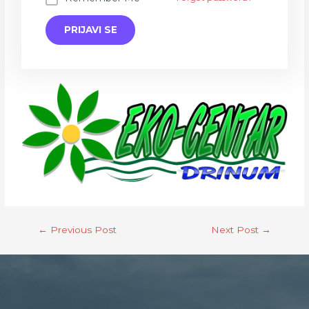
←
Previous Post
Next Post
→