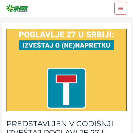
PREDSTAVLJEN V GODIŠNJI
IZVEŠTAJ POGLAVLJE 27 U