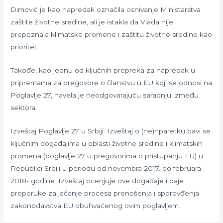
Dimović je kao napredak označila osnivanje Ministarstva
zaštite životne sredine, ali je istakla da Vlada nije
prepoznala klimatske promene i zaštitu životne sredine kao
prioritet.
Takođe, kao jednu od ključnih prepreka za napredak u
pripremama za pregovore o članstvu u EU koji se odnosi na
Poglavlje 27, navela je neodgovarajuću saradnju između
sektora.
Izveštaj Poglavlje 27 u Srbiji: Izveštaj o (ne)nparetku bavi se
ključnim događajima u oblasti životne sredine i klimatskih
promena (poglavlje 27 u pregovorima o pristupanju EU) u
Republici Srbiji u periodu od novembra 2017. do februara
2018- godine. Izveštaj ocenjuje ove događaje i daje
preporuke za jačanje procesa prenošenja i sporovđenja
zakonodavstva EU obuhvaćenog ovim poglavljem.