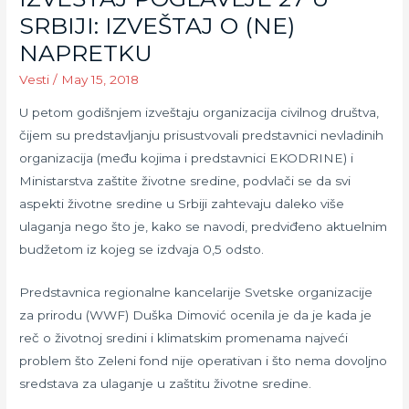
SRBIJI: IZVEŠTAJ O (NE)
NAPRETKU
Vesti
/
May 15, 2018
U petom godišnjem izveštaju organizacija civilnog društva,
čijem su predstavljanju prisustvovali predstavnici nevladinih
organizacija (među kojima i predstavnici EKODRINE) i
Ministarstva zaštite životne sredine, podvlači se da svi
aspekti životne sredine u Srbiji zahtevaju daleko više
ulaganja nego što je, kako se navodi, predviđeno aktuelnim
budžetom iz kojeg se izdvaja 0,5 odsto.
Predstavnica regionalne kancelarije Svetske organizacije
za prirodu (WWF) Duška Dimović ocenila je da je kada je
reč o životnoj sredini i klimatskim promenama najveći
problem što Zeleni fond nije operativan i što nema dovoljno
sredstava za ulaganje u zaštitu životne sredine.