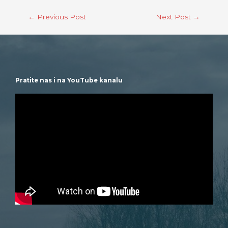
←
Previous Post
Next Post
→
Pratite nas i na YouTube kanalu