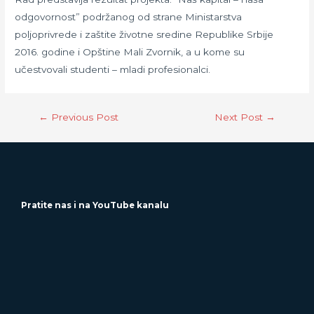
odgovornost” podržanog od strane Ministarstva
poljoprivrede i zaštite životne sredine Republike Srbije
2016. godine i Opštine Mali Zvornik, a u kome su
učestvovali studenti – mladi profesionalci.
←
Previous Post
Next Post
→
Pratite nas i na YouTube kanalu