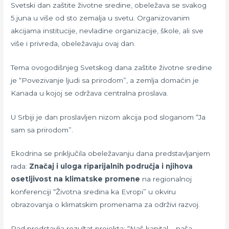
Svetski dan zaštite životne sredine, obeležava se svakog
5.juna u više od sto zemalja u svetu. Organizovanim
akcijama institucije, nevladine organizacije, škole, ali sve
više i privreda, obeležavaju ovaj dan.
Tema ovogodišnjeg Svetskog dana zaštite životne sredine
je “Povezivanje ljudi sa prirodom”, a zemlja domaćin je
Kanada u kojoj se održava centralna proslava.
U Srbiji je dan proslavljen nizom akcija pod sloganom “Ja
sam sa prirodom”.
Ekodrina se priključila obeležavanju dana predstavljanjem
rada:
Značaj i uloga riparijalnih područja i njihova
osetljivost na klimatske promene
na regionalnoj
konferenciji “Životna sredina ka Evropi” u okviru
obrazovanja o klimatskim promenama za održivi razvoj.
Rad predstavlja rezultat projekta: “Naš kapital – naša