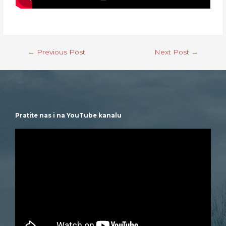
C
R
E
E
N
←
Previous Post
Next Post
→
Pratite nas i na YouTube kanalu