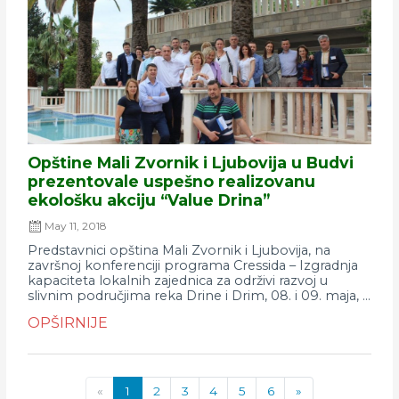
Opštine Mali Zvornik i Ljubovija u Budvi
prezentovale uspešno realizovanu
ekološku akciju “Value Drina”
May 11, 2018
Predstavnici opština Mali Zvornik i Ljubovija, na
završnoj konferenciji programa Cressida – Izgradnja
kapaciteta lokalnih zajednica za održivi razvoj u
slivnim područjima reka Drine i Drim, 08. i 09. maja, ...
OPŠIRNIJE
«
1
2
3
4
5
6
»