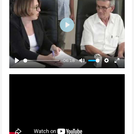
I
R
N
F
G
U
S
L
L
P
S
L
C
A
R
Y
E
-06:18
E
P
M
S
E
N
L
U
E
N
A
T
T
T
Y
E
T
E
I
R
N
F
G
U
S
L
L
S