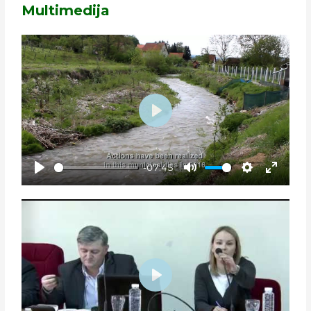
Multimedija
P
L
A
-07:45
Y
P
M
S
E
L
U
E
N
A
T
T
T
Y
E
T
E
I
R
N
F
G
U
P
S
L
L
L