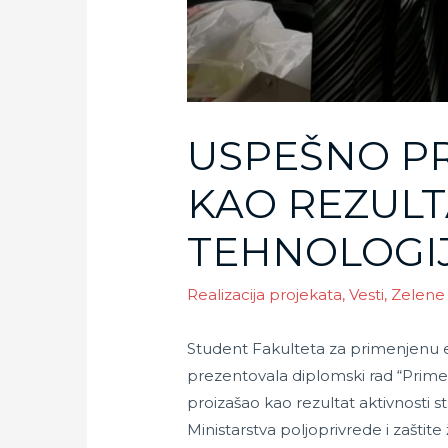
USPEŠNO P
KAO REZULT
TEHNOLOGIJ
Realizacija projekata
,
Vesti
,
Zelene 
Student Fakulteta za primenjenu e
prezentovala diplomski rad “Primena 
proizašao kao rezultat aktivnosti s
Ministarstva poljoprivrede i zaštite