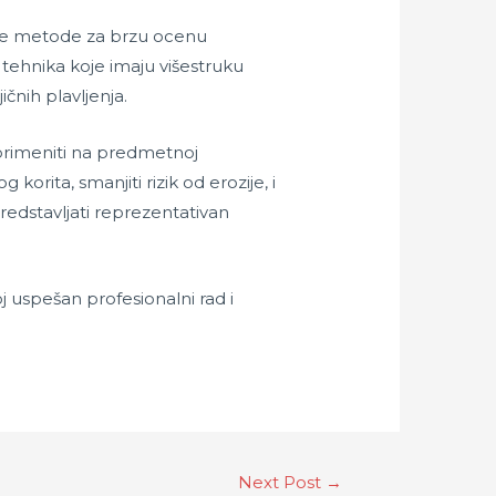
mene metode za brzu ocenu
tehnika koje imaju višestruku
čnih plavljenja.
primeniti na predmetnoj
orita, smanjiti rizik od erozije, i
predstavljati reprezentativan
j uspešan profesionalni rad i
Next Post
→