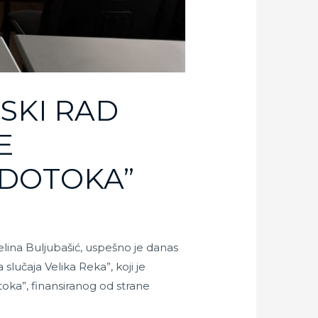
SKI RAD
E
ODOTOKA”
lina Buljubašić, uspešno je danas
slučaja Velika Reka”, koji je
toka”, finansiranog od strane