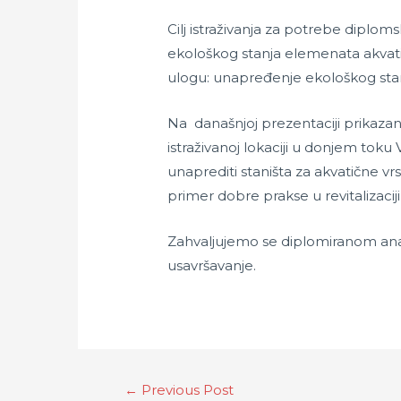
Cilj istraživanja za potrebe dipl
ekološkog stanja elemenata akvati
ulogu: unapređenje ekološkog stanj
Na današnjoj prezentaciji prikaza
istraživanoj lokaciji u donjem toku 
unaprediti staništa za akvatične vr
primer dobre prakse u revitalizacij
Zahvaljujemo se diplomiranom analit
usavršavanje.
←
Previous Post