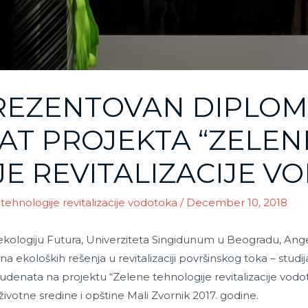
REZENTOVAN DIPLOM
AT PROJEKTA “ZELEN
E REVITALIZACIJE V
tehnologije revitalizacije vodotoka
/
December 10, 2018
kologiju Futura, Univerziteta Singidunum u Beogradu, Ange
ekoloških rešenja u revitalizaciji površinskog toka – studija 
tudenata na projektu “Zelene tehnologije revitalizacije vodo
 životne sredine i opštine Mali Zvornik 2017. godine.