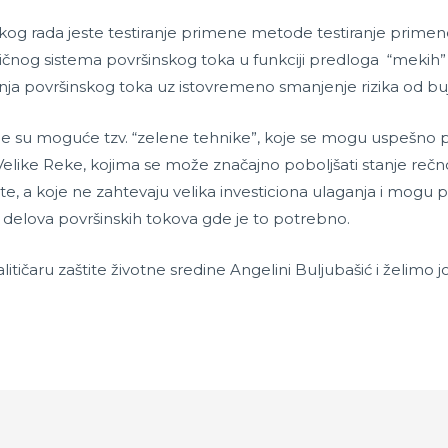
omskog rada jeste testiranje primene metode testiranje pri
čnog sistema površinskog toka u funkciji predloga “mekih” 
a površinskog toka uz istovremeno smanjenje rizika od buji
ne su moguće tzv. “zelene tehnike”, koje se mogu uspešno 
Velike Reke, kojima se može značajno poboljšati stanje rečnog k
ste, a koje ne zahtevaju velika investiciona ulaganja i mogu 
i delova površinskih tokova gde je to potrebno.
ičaru zaštite životne sredine Angelini Buljubašić i želimo jo