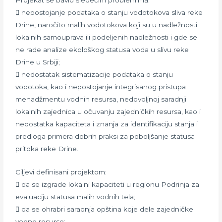
Projekat se bavio sledećim problemima:
 nepostojanje podataka o stanju vodotokova sliva reke
Drine, naročito malih vodotokova koji su u nadležnosti
lokalnih samouprava ili podeljenih nadležnosti i gde se
ne rade analize ekološkog statusa voda u slivu reke
Drine u Srbiji;
 nedostatak sistematizacije podataka o stanju
vodotoka, kao i nepostojanje integrisanog pristupa
menadžmentu vodnih resursa, nedovoljnoj saradnji
lokalnih zajednica u očuvanju zajedničkih resursa, kao i
nedostatka kapaciteta i znanja za identifikaciju stanja i
predloga primera dobrih praksi za poboljšanje statusa
pritoka reke Drine.
Ciljevi definisani projektom:
 da se izgrade lokalni kapaciteti u regionu Podrinja za
evaluaciju statusa malih vodnih tela;
 da se ohrabri saradnja opština koje dele zajedničke
vodne resurse;