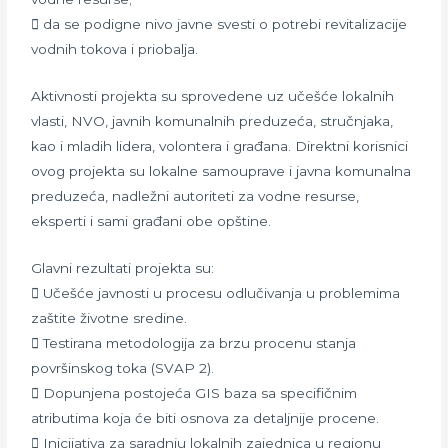
 da se podigne nivo javne svesti o potrebi revitalizacije
vodnih tokova i priobalja.
Aktivnosti projekta su sprovedene uz učešće lokalnih
vlasti, NVO, javnih komunalnih preduzeća, stručnjaka,
kao i mladih lidera, volontera i građana. Direktni korisnici
ovog projekta su lokalne samouprave i javna komunalna
preduzeća, nadležni autoriteti za vodne resurse,
eksperti i sami građani obe opštine.
Glavni rezultati projekta su:
 Učešće javnosti u procesu odlučivanja u problemima
zaštite životne sredine.
 Testirana metodologija za brzu procenu stanja
površinskog toka (SVAP 2).
 Dopunjena postojeća GIS baza sa specifičnim
atributima koja će biti osnova za detaljnije procene.
 Inicijativa za saradnju lokalnih zajednica u regionu