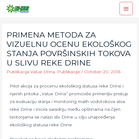
PRIMENA METODA ZA
VIZUELNU OCENU EKOLOŠKOG
STANJA POVRŠINSKIH TOKOVA
U SLIVU REKE DRINE
Publikacija Value Drina
,
Publikacije
/
October 20, 2016
Pilot akcija za procenu ekološkog statusa reke Drine i
njenih pritoka „Value Drina” promoviše primenljiv pristup
za evaluaciju stanja i monitoring malih vodotokova sliva
reke Drine i inicira saradnju među opštinama na čijim
teritorijama se nalazi sliv Drine u cilju unapređenja
ekološkog statusa reke Drine.