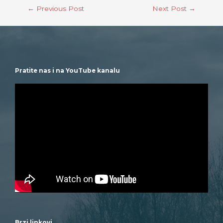
←
Previous Post
Next Post
→
Pratite nas i na YouTube kanalu
Brzi linkovi